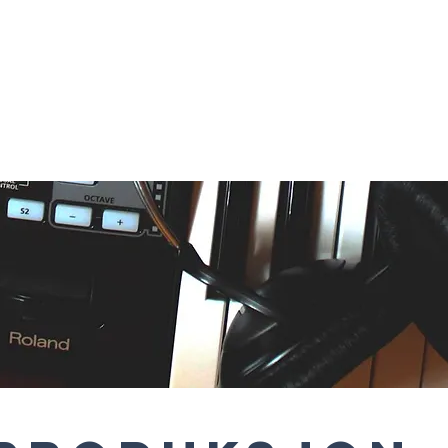
KURS
LÆRERE
SKOLERU