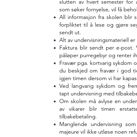
slutten av hvert semester for 
som søker fornyelse, vil få beho
All informasjon fra skolen blir 
forpliktet til å lese og gjøre 
sendt ut.
Alt av undervisningsmateriell er
Faktura blir sendt per e-post. 
påløper purregebyr og renter ih
Fravær pga. kortvarig sykdom og 
du beskjed om fravær i god tid v
igjen timen dersom vi har kapasi
Ved langvarig sykdom og fremv
tapt undervisning med tilbakebe
Om skolen må avlyse en underv
av vikarer blir timen erstat
tilbakebetaling.
Manglende undervisning som f
majeure vil ikke utløse noen ref