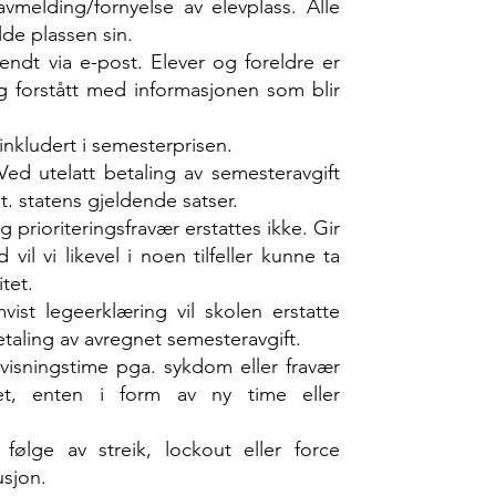
avmelding/fornyelse av elevplass. Alle
lde plassen sin.
sendt via e-post. Elever og foreldre er
seg forstått med informasjonen som blir
 inkludert i semesterprisen.
Ved utelatt betaling av semesteravgift
t. statens gjeldende satser.
prioriteringsfravær erstattes ikke. Gir
il vi likevel i noen tilfeller kunne ta
tet.
ist legeerklæring vil skolen erstatte
taling av avregnet semesteravgift.
isningstime pga. sykdom eller fravær
tet, enten i form av ny time eller
ølge av streik, lockout eller force
usjon.