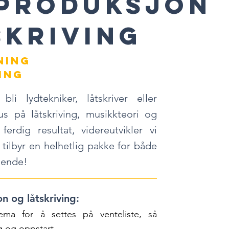
PRoduksjon
skriving
NING
ing
lydtekniker, låtskriver eller
s på låtskriving, musikkteori og
ferdig resultat, videreutvikler vi
tilbyr en helhetlig pakke for både
mende!
on
og låtskriving:
jema f
or å settes på venteliste, så
ng og op
p
start.