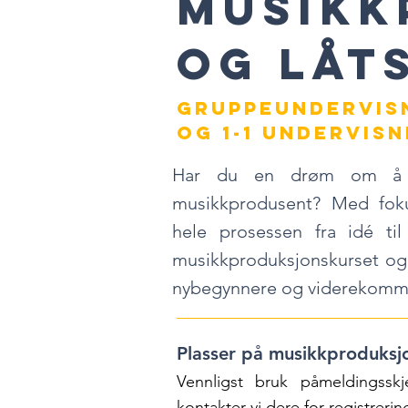
MUSIKK
og låt
gruppeUNDERVIS
OG 1-1 undervisn
Har du en drøm om å bli 
musikkprodusent?
Med foku
hele prosessen fra idé til 
musikkproduksjonskurset og 
nybegynnere og viderekom
Plasser på musikkproduksj
Vennligst bruk
påmeldingssk
kontakter vi dere for registreri